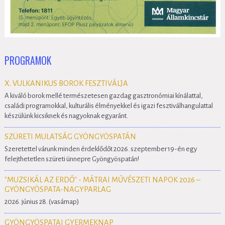
PROGRAMOK
X. VULKANIKUS BOROK FESZTIVÁLJA
A kiváló borok mellé természetesen gazdag gasztronómiai kínálattal,
családi programokkal, kulturális élményekkel és igazi fesztiválhangulattal
készülünk kicsiknek és nagyoknak egyaránt.
SZÜRETI MULATSÁG GYÖNGYÖSPATÁN
Szeretettel várunk minden érdeklődőt 2026. szeptember 19-én egy
felejthetetlen szüreti ünnepre Gyöngyöspatán!
"MUZSIKÁL AZ ERDŐ" - MÁTRAI MŰVÉSZETI NAPOK 2026 –
GYÖNGYÖSPATA-NAGYPARLAG
2026. június 28. (vasárnap)
GYÖNGYÖSPATAI GYERMEKNAP