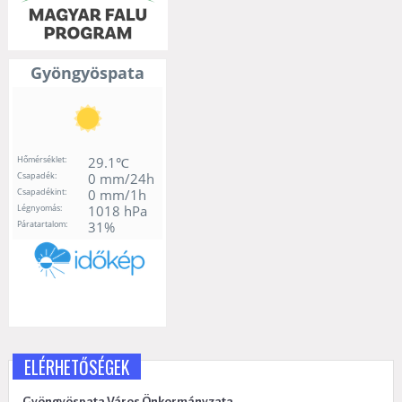
ELÉRHETŐSÉGEK
Gyöngyöspata Város Önkormányzata