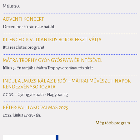
Május 30.
ADVENTI KONCERT
December 20-án este hattól.
KILENCEDIK VULKANIKUS BOROK FESZTIVÁLJA
Itt a részletes program!
MÁTRA TROPHY GYÖNGYÖSPATA ÉRINTÉSÉVEL
Július 5-én tartják a Mátra Trophy veteránautós túrát.
INDUL A „MUZSIKÁL AZ ERDŐ” – MÁTRAI MŰVÉSZETI NAPOK
RENDEZVÉNYSOROZATA
07.05. – Gyöngyöspata - Nagyparlag
PÉTER-PÁLI LAKODALMAS 2025
2025. június 27-28-án.
Még több program ::