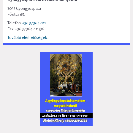
3035 Gyöngyöspata
Fő utca 65.
Telefon:
+36 37 364-111
Fax: +36 37 364-111/36
További elérhetőségek...