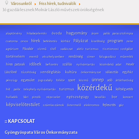
Városunkról
Friss hírek, tudnivalók
Jó gazdái lesznek Molnár László művészeti örökségének
hagyomány
óvoda
alaptörvény
hibabejelentés
áram
palóc parasztolimpia
hírek
program
Pályázat
csatorna
orvos
befektetés
kórház
kisebbség
zene
Pávakör
civil
agrárium
vízmű
vadászat
aktív turizmus
tisztiorvosi szolgálat
történelem
rendőrség
mentő
vészhelyzetben
címer
falugazdász
műemlék
idősek
híres pataiak
szállás
Hevér
befizetés
nyilvántartás
közérdekű adat
Lászlóné
vendéglátás
kultúra
választás
egyház
tűzoltóság
önkormányzat
ünnep
egyesület
sport
adó
pénzügy
jogszabály
folklór
közmű
átláthatóság
közérdekű
turizmus
költségvetés
híd
palóc
telephely-nyilvántartás
egészségügy
bor
hulladék
Vári pincék
népviselet
bevallás
koncert
képviselőtestület
fejlesztés
számlaszámok
őstermelő
elektromos
gáz
:: KAPCSOLAT
Gyöngyöspata Város Önkormányzata