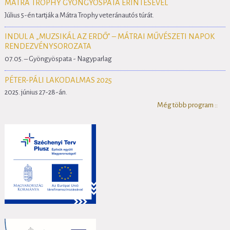
MÁTRA TROPHY GYÖNGYÖSPATA ÉRINTÉSÉVEL
Július 5-én tartják a Mátra Trophy veteránautós túrát.
INDUL A „MUZSIKÁL AZ ERDŐ” – MÁTRAI MŰVÉSZETI NAPOK
RENDEZVÉNYSOROZATA
07.05. – Gyöngyöspata - Nagyparlag
PÉTER-PÁLI LAKODALMAS 2025
2025. június 27-28-án.
Még több program ::