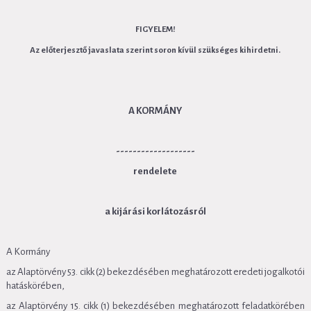
FIGYELEM!
Az előterjesztő javaslata szerint soron kívül szükséges kihirdetni.
A
K
ORMÁNY
-------------------
rendelete
a kijárási korlátozásról
A Kormány
az Alaptörvény 53. cikk (2) bekezdésében meghatározott eredeti jogalkotói
hatáskörében,
az Alaptörvény 15. cikk (1) bekezdésében meghatározott feladatkörében