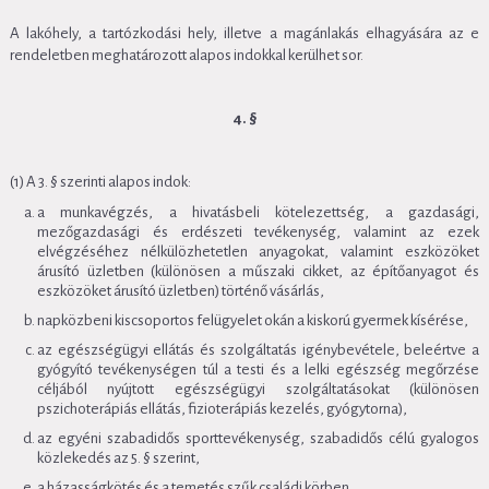
A lakóhely, a tartózkodási hely, illetve a magánlakás elhagyására az e
rendeletben meghatározott alapos indokkal kerülhet sor.
4. §
(1) A 3. § szerinti alapos indok:
a munkavégzés, a hivatásbeli kötelezettség, a gazdasági,
mezőgazdasági és erdészeti tevékenység, valamint az ezek
elvégzéséhez nélkülözhetetlen anyagokat, valamint eszközöket
árusító üzletben (különösen a műszaki cikket, az építőanyagot és
eszközöket árusító üzletben) történő vásárlás,
napközbeni kiscsoportos felügyelet okán a kiskorú gyermek kísérése,
az egészségügyi ellátás és szolgáltatás igénybevétele, beleértve a
gyógyító tevékenységen túl a testi és a lelki egészség megőrzése
céljából nyújtott egészségügyi szolgáltatásokat (különösen
pszichoterápiás ellátás, fizioterápiás kezelés, gyógytorna),
az egyéni szabadidős sporttevékenység, szabadidős célú gyalogos
közlekedés az 5. § szerint,
a házasságkötés és a temetés szűk családi körben,