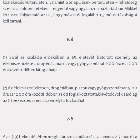
közlekedés külterületen, valamint a települések belterületén – lehetőség
szerint a zöldterületeken – egyedül vagy ugyanazon háztartásban élőkkel
közösen folytatható azzal, hogy másoktól legalább 1,5 méter távolságot
kell tartani.
6. §
(1) Saját és családja érdekében a 65. életévét betöltött személy az
élelmiszerüzletet, drogériát, piacot vagy gyógyszertárat 9.00 óra és 12.00
óra közötti időben látogathatja.
(2) Az élelmiszerüzletben, drogériában, piacon vagy gyógyszertárban 9.00
óra és 12.00 óra közötti időben az ott foglalkoztatottak kivételével kizárólag
az (1) bekezdés szerinti személy tartózkodhat.
7. §
Az 1. § (1) bekezdésében meghatározott korlátozás, valamint a 2. §-ban és a