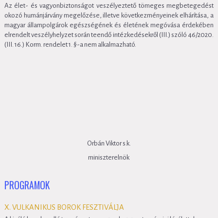
Az élet- és vagyonbiztonságot veszélyeztető tömeges megbetegedést
okozó humánjárvány megelőzése, illetve következményeinek elhárítása, a
magyar állampolgárok egészségének és életének megóvása érdekében
elrendelt veszélyhelyzet során teendő intézkedésekről (III.) szóló 46/2020.
(III. 16.) Korm. rendelet 1. §-a nem alkalmazható.
Orbán Viktor s.k.
miniszterelnök
PROGRAMOK
X. VULKANIKUS BOROK FESZTIVÁLJA