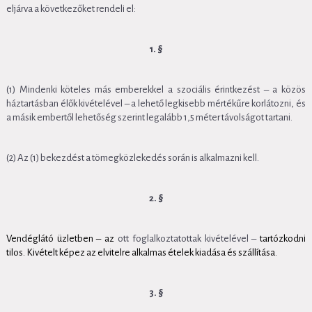
eljárva a következőket rendeli el:
1. §
(1) Mindenki köteles más emberekkel a szociális érintkezést – a közös
háztartásban élők kivételével – a lehető legkisebb mértékűre korlátozni, és
a másik embertől lehetőség szerint legalább 1,5 méter távolságot tartani.
(2) Az (1) bekezdést a tömegközlekedés során is alkalmazni kell.
2. §
Vendéglátó üzletben – az
ott foglalkoztatottak kivételével –
tartózkodni
tilos. Kivételt képez az elvitelre alkalmas ételek kiadása és szállítása.
3. §