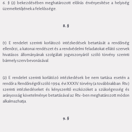
6. § (2) bekezdésében meghatározott előírás érvényesítése a helyiség
üzemeltetőjének a felelőssége.
8. §
(1) E rendelet szerinti korlátozó intézkedések betartását a rendőrség
ellenőrzi, a katonai rendészet és a rendvédelmi feladatokat ellátó szervek
hivatásos állományának szolgálati jogviszonyáról szóló törvény szerinti
bármely szerv bevonásával.
(2) E rendelet szerinti korlátózó intézkedések be nem tartása esetén a
rendőr a Rendőrségről szóló 1994. évi XXXIV. törvény (a továbbiakban: Rtv.)
szerinti intézkedéseket és kényszerítő eszközöket a szükségesség és
arányosság követelménye betartásával az Rtv.-ben meghatározott módon
alkalmazhatja.
9. §