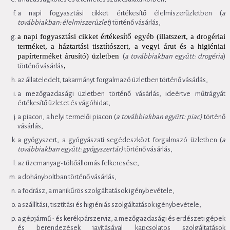
a napi fogyasztási cikket értékesítő élelmiszerüzletben (
a
továbbiakban: élelmiszerüzlet
) történő vásárlás,
a napi fogyasztási cikket értékesítő egyéb (illatszert, a drogériai
terméket, a háztartási tisztítószert, a vegyi árut és a higiéniai
papírterméket árusító) üzletben
(
a továbbiakban együtt: drogéria
)
,
történő vásárlás
az állateledelt, takarmányt forgalmazó üzletben történő vásárlás,
a mezőgazdasági üzletben történő vásárlás, ideértve műtrágyát
értékesítő üzletet és vágóhidat,
a piacon, a helyi termelői piacon (
a továbbiakban együtt: piac)
történő
vásárlás,
a gyógyszert, a gyógyászati segédeszközt forgalmazó üzletben (
a
továbbiakban együtt: gyógyszertár)
történő vásárlás,
az üzemanyag-töltőállomás felkeresése,
a dohányboltban történő vásárlás,
a fodrász, a manikűrös szolgáltatások igénybevétele,
a szállítási, tisztítási és higiéniás szolgáltatások igénybevétele,
a gépjármű- és kerékpárszerviz, a mezőgazdasági és erdészeti gépek
és berendezések javításával kapcsolatos szolgáltatások