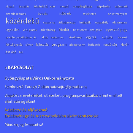
vendéglátás
vízmű
bevallás
közérdekű adat
mentő
népviselet
műemlék
idősek
óvoda
számlaszámok
befektetés
önkormányzat
közérdekű
csatorna
átláthatóság
hulladék
jogszabály
elektromos
egyesület
Pávakör
egészségügy
Vári pincék
tűzoltóság
tisztiorvosi szolgálat
egyház
kultúra
telephely-nyilvántartás
aktív turizmus
kisebbség
koncert
program
költségvetés
fejlesztés
rendőrség
Hevér
címer
alaptörvény
befizetés
Lászlóné
híd
:: KAPCSOLAT
Gyöngyöspata Város Önkormányzata
Szerkesztő: Faragó Zoltán patasajto@gmail.com
Várjuk észrevételeiket, ötleteiket, programjavaslataikat a fent említett
elérhetőségeken!
Adatkezelési tájékoztató
Érdekmérlegelési teszt weboldalon alkalmazott cookie
Minden jog fenntartva!