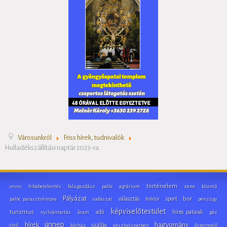
Városunkról
Friss hírek, tudnivalók
Hulladékszállítási naptár 2023-ra
történelem
orvos
hibabejelentés
falugazdász
palóc
agrárium
zene
közmű
Pályázat
választás
sport
bor
palóc parasztolimpia
vadászat
folklór
pénzügy
képviselőtestület
turizmus
adó
híres pataiak
nyilvántartás
áram
gáz
ünnep
hírek
hagyomány
civil
szállás
kórház
vészhelyzetben
őstermelő