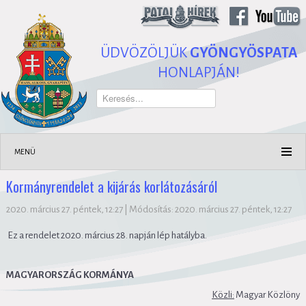
ÜDVÖZÖLJÜK
GYÖNGYÖSPATA
HONLAPJÁN!
Keresés...
MENÜ
Kormányrendelet a kijárás korlátozásáról
2020. március 27. péntek, 12:27
|
Módosítás: 2020. március 27. péntek, 12:27
Ez a rendelet 2020. március 28. napján lép hatályba.
MAGYARORSZÁG KORMÁNYA
Közli:
Magyar Közlöny