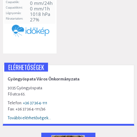
ELÉRHETŐSÉGEK
Gyöngyöspata Város Önkormányzata
3035 Gyöngyöspata
Fő utca 65.
Telefon:
+36 37 364-111
Fax: +36 37 364-111/36
További elérhetőségek...