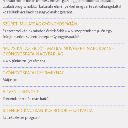
A kiváló borok mellé természetesen gazdag gasztronómiai kínálattal,
családi programokkal, kulturális élményekkel és igazi fesztiválhangulattal
készülünk kicsiknek és nagyoknak egyaránt.
SZÜRETI MULATSÁG GYÖNGYÖSPATÁN
Szeretettel várunk minden érdeklődőt 2026. szeptember 19-én egy
felejthetetlen szüreti ünnepre Gyöngyöspatán!
"MUZSIKÁL AZ ERDŐ" - MÁTRAI MŰVÉSZETI NAPOK 2026 –
GYÖNGYÖSPATA-NAGYPARLAG
2026. június 28. (vasárnap)
GYÖNGYÖSPATAI GYERMEKNAP
Május 30.
ADVENTI KONCERT
December 20-án este hattól.
KILENCEDIK VULKANIKUS BOROK FESZTIVÁLJA
Itt a részletes program!