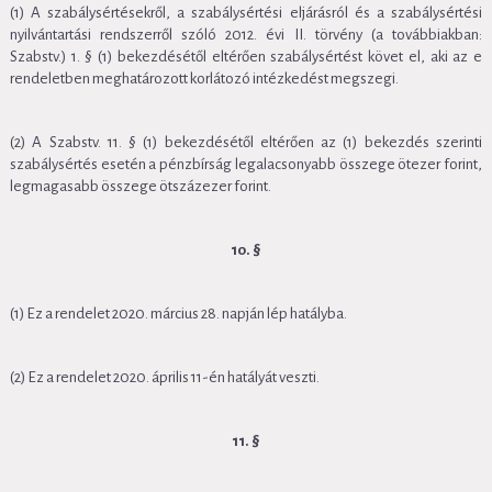
(1) A szabálysértésekről, a szabálysértési eljárásról és a szabálysértési
nyilvántartási rendszerről szóló 2012. évi II. törvény (a továbbiakban:
Szabstv.) 1. § (1) bekezdésétől eltérően szabálysértést követ el, aki az e
rendeletben meghatározott korlátozó intézkedést megszegi.
(2) A Szabstv. 11. § (1) bekezdésétől eltérően az (1) bekezdés szerinti
szabálysértés esetén a pénzbírság legalacsonyabb összege ötezer forint,
legmagasabb összege ötszázezer forint.
10. §
(1) Ez a rendelet 2020. március 28. napján lép hatályba.
(2) Ez a rendelet 2020. április 11-én hatályát veszti.
11. §