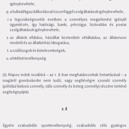
igénybevétele,
a hulladékgazdálkodással összefüggő szolgáltatások igénybevétele,
a legszükségesebb esetben a személyes megjelenést igénylő
ügyintézés, így hatósági, banki, pénzügyi, biztosítási és postai
szolgáltatások igénybevétele,
az állatok ellátása, háziállat közterületi sétáltatása, az állatorvosi
rendelő és az állatkórház látogatása,
a szülői jogok és kötelezettségek,
a hitéleti tevékenység.
(2) Alapos indok továbbá – az 1. §-ban meghatározottak betartásával – a
magáról gondoskodni nem tudó, vagy segítéségre szoruló személy
(például kiskorú személy, idős személy és beteg személy) részére történő
segítségnyújtás.
5. §
Egyéni szabadidős sporttevékenység, szabadidős célú gyalogos