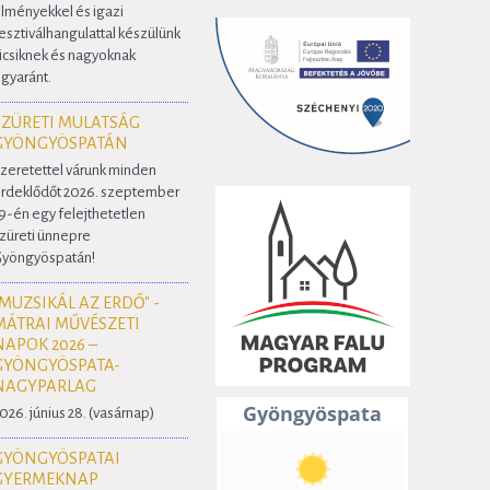
lményekkel és igazi
esztiválhangulattal készülünk
icsiknek és nagyoknak
gyaránt.
SZÜRETI MULATSÁG
GYÖNGYÖSPATÁN
zeretettel várunk minden
rdeklődőt 2026. szeptember
9-én egy felejthetetlen
züreti ünnepre
yöngyöspatán!
"MUZSIKÁL AZ ERDŐ" -
MÁTRAI MŰVÉSZETI
NAPOK 2026 –
GYÖNGYÖSPATA-
NAGYPARLAG
026. június 28. (vasárnap)
GYÖNGYÖSPATAI
GYERMEKNAP