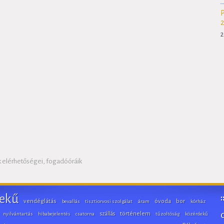
2
 elérhetőségei, fogadóóráik
ekű
vendéglátás
óvoda
bor
bevallás
tisztiorvosi szolgálat
áram
kórház
szállás
történelem
nyilvántartás
hibabejelentés
csatorna
tűzoltóság
közérdekű