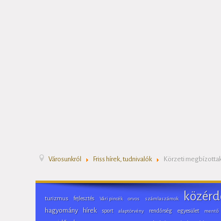
Városunkról
Friss hírek, tudnivalók
Körzeti megbízottak
közérd
turizmus
fejlesztés
Vári pincék
orvos
számlaszámok
hagyomány
hírek
sport
rendőrség
egyesület
alaptörvény
mentő