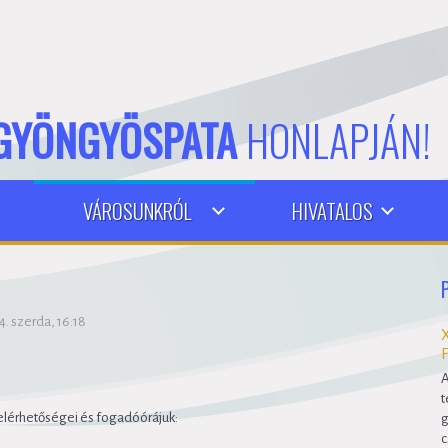
GYÖNGYÖSPATA
HONLAPJÁN!
VÁROSUNKRÓL
HIVATALOS
. szerda, 16:18
A
t
elérhetőségei és fogadóórájuk:
g
c