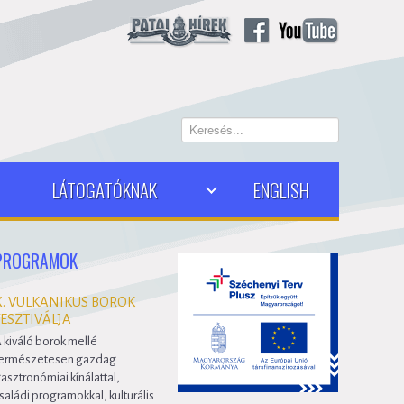
Keresés...
LÁTOGATÓKNAK
ENGLISH
PROGRAMOK
X. VULKANIKUS BOROK
FESZTIVÁLJA
 kiváló borok mellé
ermészetesen gazdag
asztronómiai kínálattal,
saládi programokkal, kulturális