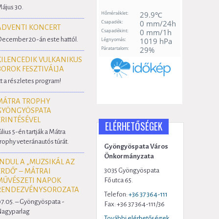
ájus 30.
ADVENTI KONCERT
ecember 20-án este hattól.
KILENCEDIK VULKANIKUS
BOROK FESZTIVÁLJA
tt a részletes program!
MÁTRA TROPHY
GYÖNGYÖSPATA
ÉRINTÉSÉVEL
ELÉRHETŐSÉGEK
úlius 5-én tartják a Mátra
rophy veteránautós túrát.
Gyöngyöspata Város
Önkormányzata
INDUL A „MUZSIKÁL AZ
3035 Gyöngyöspata
ERDŐ” – MÁTRAI
MŰVÉSZETI NAPOK
Fő utca 65.
RENDEZVÉNYSOROZATA
Telefon:
+36 37 364-111
7.05. – Gyöngyöspata -
Fax: +36 37 364-111/36
agyparlag
További elérhetőségek...