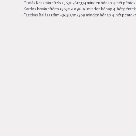
• Dudás Krisztián r.ftzls +36307812334 minden hónap 4. hét pénte
• Kardos István r.ftőrm +36307019606 minden hónap 4. hét pénte
• Fazekas Balázs r.őrm +36307812369 minden hónap 4. hét péntek