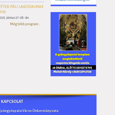
PÉTER-PÁLI LAKODALMAS
2025
025. június 27-28-án.
Még több program ::
:: KAPCSOLAT
Gyöngyöspata Város Önkormányzata