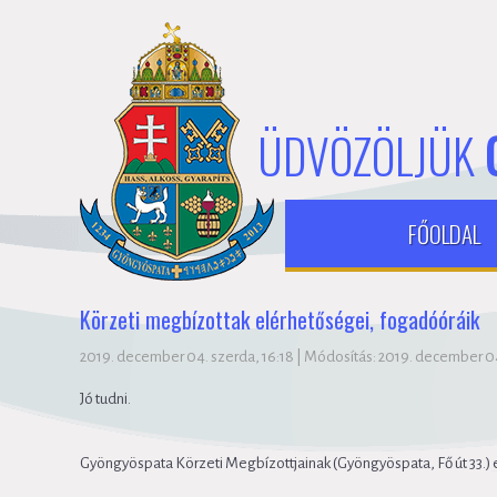
ÜDVÖZÖLJÜK
FŐOLDAL
Körzeti megbízottak elérhetőségei, fogadóóráik
2019. december 04. szerda, 16:18
|
Módosítás: 2019. december 04
Jó tudni.
Gyöngyöspata Körzeti Megbízottjainak (Gyöngyöspata, Fő út 33.) 