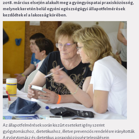
2018. március elsején alakult meg a gyöngyöspatai praxisközösség,
melynek keretén belül egyéni egészségügyi állapotfelmérések
kezdődtek el a lakosság körében.
Az állapotfelmérések során kiszűrt eseteket igény szerint
gyógytornászhoz, dietetikushoz, illetve prevenciós rendelésre irányították.
A gyógytornász és dietetikus a praxisközösség településein