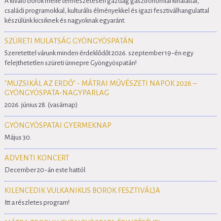
A kiváló borok mellé természetesen gazdag gasztronómiai kínálattal,
családi programokkal, kulturális élményekkel és igazi fesztiválhangulattal
készülünk kicsiknek és nagyoknak egyaránt.
SZÜRETI MULATSÁG GYÖNGYÖSPATÁN
Szeretettel várunk minden érdeklődőt 2026. szeptember 19-én egy
felejthetetlen szüreti ünnepre Gyöngyöspatán!
"MUZSIKÁL AZ ERDŐ" - MÁTRAI MŰVÉSZETI NAPOK 2026 –
GYÖNGYÖSPATA-NAGYPARLAG
2026. június 28. (vasárnap)
GYÖNGYÖSPATAI GYERMEKNAP
Május 30.
ADVENTI KONCERT
December 20-án este hattól.
KILENCEDIK VULKANIKUS BOROK FESZTIVÁLJA
Itt a részletes program!