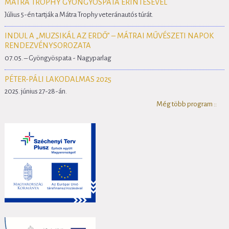
MÁTRA TROPHY GYÖNGYÖSPATA ÉRINTÉSÉVEL
Július 5-én tartják a Mátra Trophy veteránautós túrát.
INDUL A „MUZSIKÁL AZ ERDŐ” – MÁTRAI MŰVÉSZETI NAPOK
RENDEZVÉNYSOROZATA
07.05. – Gyöngyöspata - Nagyparlag
PÉTER-PÁLI LAKODALMAS 2025
2025. június 27-28-án.
Még több program ::