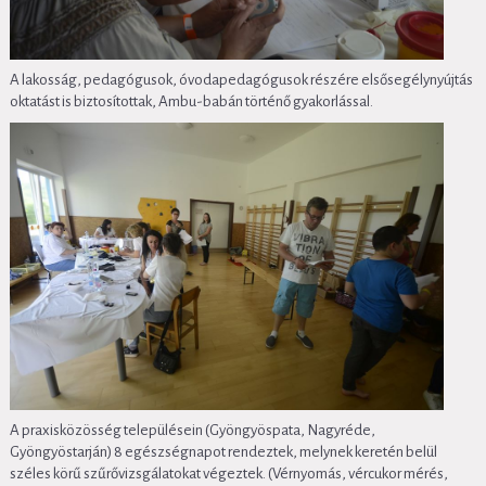
A lakosság, pedagógusok, óvodapedagógusok részére elsősegélynyújtás
oktatást is biztosítottak, Ambu-babán történő gyakorlással.
A praxisközösség településein (Gyöngyöspata, Nagyréde,
Gyöngyöstarján) 8 egészségnapot rendeztek, melynek keretén belül
széles körű szűrővizsgálatokat végeztek. (Vérnyomás, vércukor mérés,