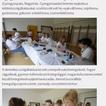
(Gyöngyöspata, Nagyréde, Gyöngyöstarján) hetente nyújtotta a
többletszolgáltatásokat, ezek között volt fej-nyak váll torna, csípőtorna,
gerinctorna, gátizom-erősítő torna, izomerősítő torna.
A dietetikus szolgáltatásai között szerepelt cukorbetegeknek, fogyni
vágyóknak, gyomor-bélrendszeri betegséggel, magas koleszterinszinttel
küzdő betegeknek nyújtott tanácsadás, étrend összeállítás
betegségcsoport szerint, a testsúly-összetétel mérése.