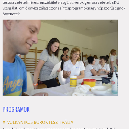
testösszetétel mérés, érszűkület vizsgálat, véroxigén összetétel, EKG
vizsgálat, emlő önvizsgálat) ezen színtérprogramok nagy népszerűségnek
örvendtek.
PROGRAMOK
X. VULKANIKUS BOROK FESZTIVÁLJA