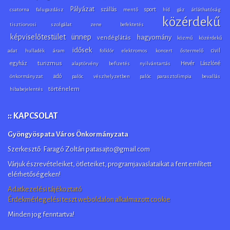
Pályázat
szállás
sport
csatorna
falugazdász
mentő
híd
gáz
átláthatóság
közérdekű
tisztiorvosi szolgálat
zene
befektetés
képviselőtestület
ünnep
hagyomány
vendéglátás
közmű
közérdekű
idősek
civil
adat
hulladék
áram
folklór
elektromos
koncert
őstermelő
egyház
turizmus
Hevér Lászlóné
alaptörvény
befizetés
nyilvántartás
adó
önkormányzat
palóc
vészhelyzetben
palóc parasztolimpia
bevallás
történelem
hibabejelentés
:: KAPCSOLAT
Gyöngyöspata Város Önkormányzata
Szerkesztő: Faragó Zoltán patasajto@gmail.com
Várjuk észrevételeiket, ötleteiket, programjavaslataikat a fent említett
elérhetőségeken!
Adatkezelési tájékoztató
Érdekmérlegelési teszt weboldalon alkalmazott cookie
Minden jog fenntartva!