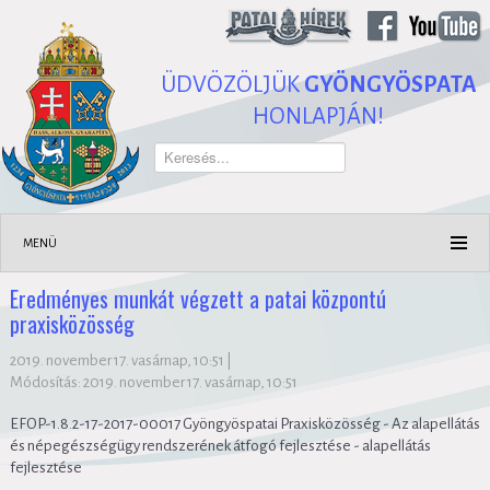
ÜDVÖZÖLJÜK
GYÖNGYÖSPATA
HONLAPJÁN!
Keresés...
MENÜ
Eredményes munkát végzett a patai központú
praxisközösség
2019. november 17. vasárnap, 10:51
|
Módosítás: 2019. november 17. vasárnap, 10:51
EFOP-1.8.2-17-2017-0
0017 Gyöngyöspatai Praxisközösség - Az alapellátás
és népegészségügy rendszerének átfogó fejlesztése - alapellátás
fejlesztése