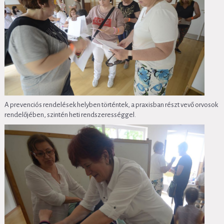
A prevenciós rendelések helyben történtek, a praxisban részt vevő orvosok
rendelőjében, szintén heti rendszerességgel.