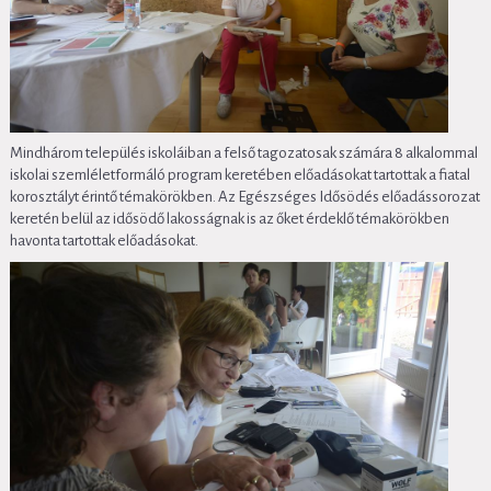
Mindhárom település iskoláiban a felső tagozatosak számára 8 alkalommal
iskolai szemléletformáló program keretében előadásokat tartottak a fiatal
korosztályt érintő témakörökben. Az Egészséges Idősödés előadássorozat
keretén belül az idősödő lakosságnak is az őket érdeklő témakörökben
havonta tartottak előadásokat.