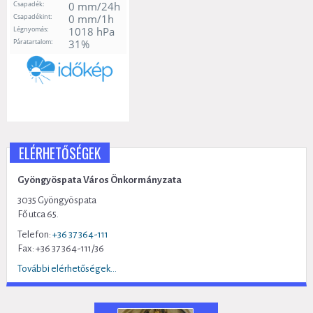
ELÉRHETŐSÉGEK
Gyöngyöspata Város Önkormányzata
3035 Gyöngyöspata
Fő utca 65.
Telefon:
+36 37 364-111
Fax: +36 37 364-111/36
További elérhetőségek...