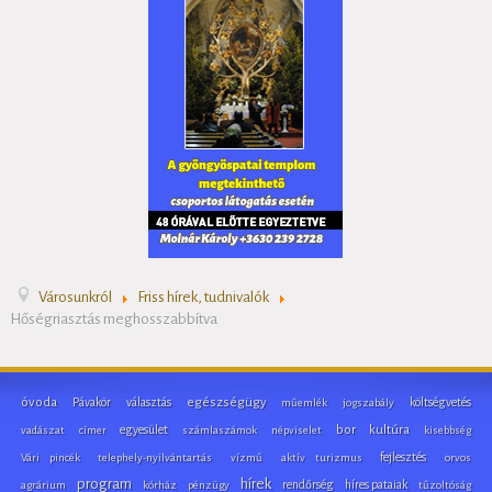
Városunkról
Friss hírek, tudnivalók
Hőségriasztás meghosszabbítva
óvoda
Pávakör
választás
egészségügy
költségvetés
műemlék
jogszabály
egyesület
bor
kultúra
vadászat
címer
számlaszámok
népviselet
kisebbség
fejlesztés
Vári pincék
telephely-nyilvántartás
vízmű
aktív turizmus
orvos
program
hírek
rendőrség
híres pataiak
agrárium
kórház
pénzügy
tűzoltóság