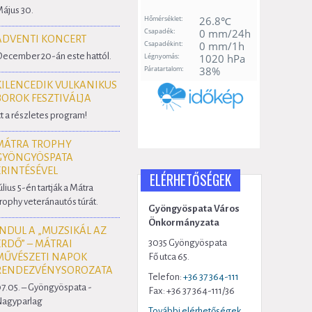
ájus 30.
ADVENTI KONCERT
ecember 20-án este hattól.
KILENCEDIK VULKANIKUS
BOROK FESZTIVÁLJA
tt a részletes program!
MÁTRA TROPHY
GYÖNGYÖSPATA
ÉRINTÉSÉVEL
ELÉRHETŐSÉGEK
úlius 5-én tartják a Mátra
rophy veteránautós túrát.
Gyöngyöspata Város
Önkormányzata
INDUL A „MUZSIKÁL AZ
3035 Gyöngyöspata
ERDŐ” – MÁTRAI
MŰVÉSZETI NAPOK
Fő utca 65.
RENDEZVÉNYSOROZATA
Telefon:
+36 37 364-111
7.05. – Gyöngyöspata -
Fax: +36 37 364-111/36
agyparlag
További elérhetőségek...