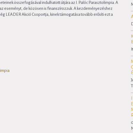
einek összefogásával indulhatott útjára az I. Palóc Parasztolimpia. A
M
az eseményt, de közösen is finanszírozzuk. A kezdeményezéshez
ség LEADER Akció Csoportja, kinek támogatása tovább erősíti ezt a
D
I
limpia
J
T
0
N