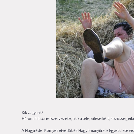
Kik vagyunk?
Három falu 4 civil szervezete, akik a településeikért, közösségei
A Nagyrédei Környezetvédők és Hagyományőrzők Egyesülete ve