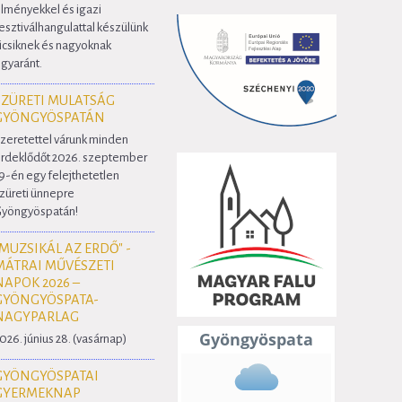
lményekkel és igazi
esztiválhangulattal készülünk
icsiknek és nagyoknak
gyaránt.
SZÜRETI MULATSÁG
GYÖNGYÖSPATÁN
zeretettel várunk minden
rdeklődőt 2026. szeptember
9-én egy felejthetetlen
züreti ünnepre
yöngyöspatán!
"MUZSIKÁL AZ ERDŐ" -
MÁTRAI MŰVÉSZETI
NAPOK 2026 –
GYÖNGYÖSPATA-
NAGYPARLAG
026. június 28. (vasárnap)
GYÖNGYÖSPATAI
GYERMEKNAP