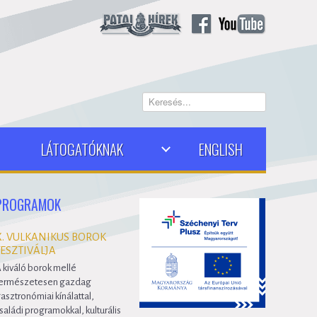
Keresés...
LÁTOGATÓKNAK
ENGLISH
PROGRAMOK
X. VULKANIKUS BOROK
FESZTIVÁLJA
 kiváló borok mellé
ermészetesen gazdag
asztronómiai kínálattal,
saládi programokkal, kulturális