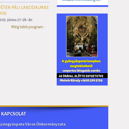
PÉTER-PÁLI LAKODALMAS
2025
025. június 27-28-án.
Még több program ::
:: KAPCSOLAT
Gyöngyöspata Város Önkormányzata