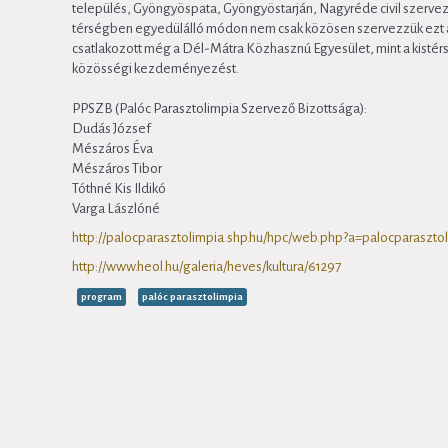
település, Gyöngyöspata, Gyöngyöstarján, Nagyréde civil szervezet
térségben egyedülálló módon nem csak közösen szervezzük ezt 
csatlakozott még a Dél-Mátra Közhasznú Egyesület, mint a kistér
közösségi kezdeményezést.
PPSZB (Palóc Parasztolimpia Szervező Bizottsága):
Dudás József
Mészáros Éva
Mészáros Tibor
Tóthné Kis Ildikó
Varga Lászlóné
http://palocparasztolimpia.shp.hu/hpc/web.php?a=palocparaszto
http://www.heol.hu/galeria/heves/kultura/61297
program
palóc parasztolimpia