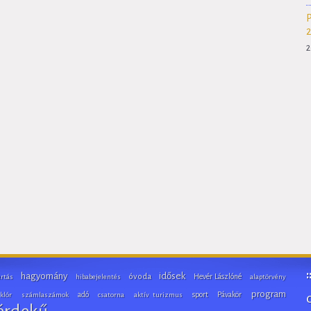
2
hagyomány
idősek
óvoda
Hevér Lászlóné
artás
hibabejelentés
alaptörvény
program
adó
sport
Pávakör
lklór
számlaszámok
csatorna
aktív turizmus