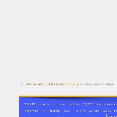
Városunkról
Civil szervezetek
A Palóc Parasztolimpia
egyesület
egyház
agrárium
elektromos
befektetés
telephely-nyilvánt
ünnep
költségvetés
bor
szállás
orvos
tisztiorvosi szolgálat
fo