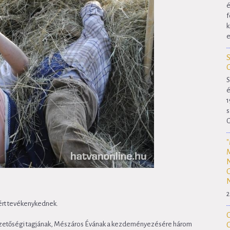
é
f
k
e
S
é
1
s
G
2
kért tevékenykednek.
zetőségi tagjának, Mészáros Évának a kezdeményezésére három