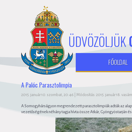
ÜDVÖZÖLJÜK
FŐOLDAL
A Palóc Parasztolimpia
2015. január 10. szombat, 20:46
|
Módosítás: 2015. január 18. vasár
A Somogyhárságyon megrendezett parasztolimpiák adták az alapöt
vezetőségének néhány tagja hívta össze Atkár, Gyöngyöstarján és 