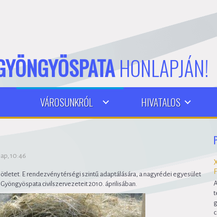
GYÖNGYÖSPATA
HONLAPJÁN!
VÁROSUNKRÓL
HIVATALOS
nap, 10:46
letet. E rendezvény térségi szintű adaptálására, a nagyrédei egyesület
A
Gyöngyöspata civilszervezeteit 2010. áprilisában.
t
g
c